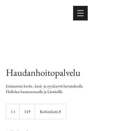
Haudanhoitopalvelu
Istutamme kevät-, kesä- ja syyskasvit havutuksella
Hollolan hautausmaalla ja Läntisellä.
149
1 t
1
149
Keskuskatu 8