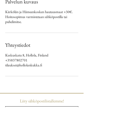
Palvelun kuvaus
Kärkölän ja Hämeenkosken hautausmaat +30€.
Hoitosopimus varmistetaan sähköpostilla tai
puhelimitse.
Yhteystiedot
Keskuskatu 8, Hollola, Finland
+35837802701
tilaukset@hollolankukka.fi
Liity sähköpostilistallemme!