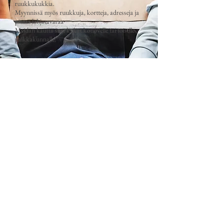
ruukkukukkia.
Myynnissä myös ruukkuja, kortteja, adresseja ja
pientä lahjatavaraa
Meidän kautta saat kukat kotiovelle tai toiselle
paikkakunnalle.
Kauppa
/
Surukimput