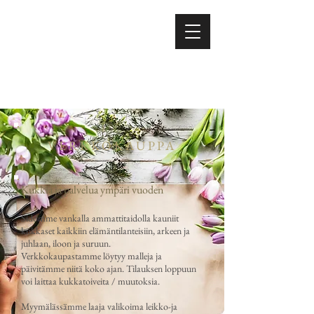
VERKKOKAUPPA
Kukkia ja palvelua ympäri vuoden
Sidomme vankalla ammattitaidolla kauniit
kukkaset kaikkiin elämäntilanteisiin, arkeen ja
juhlaan, iloon ja suruun.
Verkkokaupastamme löytyy malleja ja
päivitämme niitä koko ajan. Tilauksen loppuun
voi laittaa kukkatoiveita / muutoksia.
Myymälässämme laaja valikoima leikko-ja